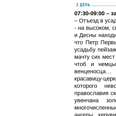
07:30-09:00 – 
– Отъезд в уса
- на высоком, 
и Десны наход
что Петр Перв
усадьбу пейзаж
мачту сих мест
чтоб и немцы
венценосца…
красавицу-цер
которого не
православия ск
увенчана зо
многочисленн
ангелы, херув