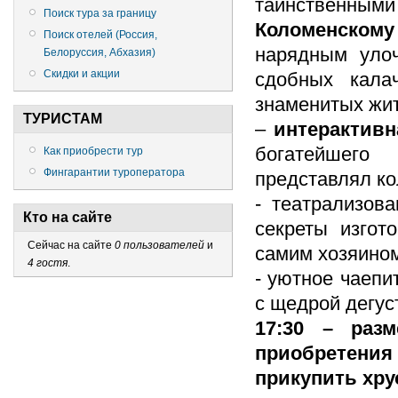
таинственным
Поиск тура за границу
Коломенскому
Поиск отелей (Россия,
нарядным улоч
Белоруссия, Абхазия)
Скидки и акции
сдобных кала
знаменитых жит
ТУРИСТАМ
–
интерактивн
богатейшего 
Как приобрести тур
Фингарантии туроператора
представлял ко
- театрализова
Кто на сайте
секреты изгот
Сейчас на сайте
0 пользователей
и
самим хозяино
4 гостя
.
- уютное чаепи
с щедрой дегус
17:30 – раз
приобретени
прикупить хру