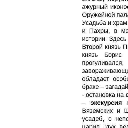
ажурный иконос
Оружейной пал
Усадьба и храм
и Пахры, в ме
истории! Здесь
Второй князь П
князь Борис
прогуливалс
завораживающе
обладает особ
браке – загада
- остановка на
–
экскурсия
Вяземских и Ш
усадеб, с неп
царил "дух ве