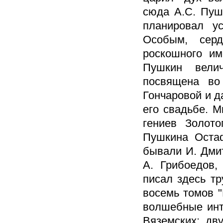
сюда А.С. Пуш
планировал ус
Особым, сер
роскошного им
Пушкин велич
посвящена во
Гончаровой и д
его свадьбе. 
гениев Золото
Пушкина Остаф
бывали И. Дмит
А. Грибоедов,
писал здесь тр
восемь томов "
волшебные инт
Вяземских: дв