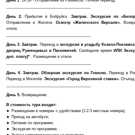
День 1
. 14:30 - Отправление из Рыбинска. Ночной переезд.
________________________________________
День 2.
Прибытие в Бобруйск.
Завтрак. Экскурсия по «Бело
Отправление в Жиличи.
Осмотр «Жиличского Версаля».
Возвр
отеле.
________________________________________
День 3. Завтрак.
Переезд и
экскурсия в усадьбу Козелл-Поклевс
дворец Румянцевых и Паскевичей.
Свободное время
ИЛИ Экску
доп. плату)*
. Размещение в отеле.
________________________________________
День 4. Завтрак. Обзорная экскурсия по Гомелю.
Переезд в Ро
Переезд в Могилёв.
Экскурсия «Город Верховной ставки».
Отъезд
________________________________________
День 5.
Возвращение.
В стоимость тура входит:
► Размещение в номерах с удобствами (1-2-3 местные номера);
► Проезд на автобусе;
► Питание по программе;
► Экскурсии по программе;
► Услуги сопровождающего на маршруте.