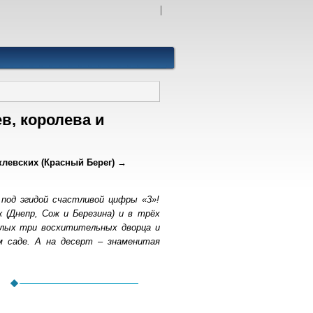
в, королева и
левских (Красный Берег) →
под эгидой счастливой цифры «3»!
 (Днепр, Сож и Березина) и в трёх
целых три восхитительных дворца и
м саде. А на десерт – знаменитая