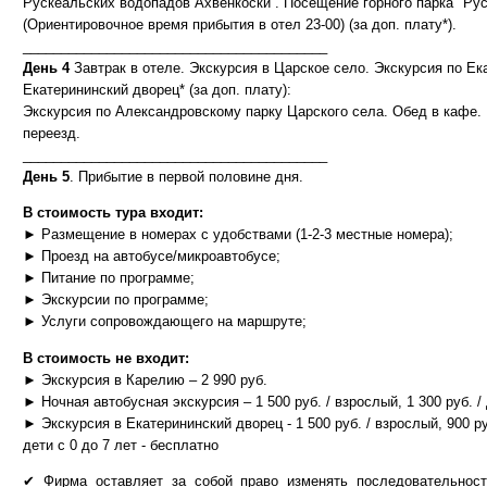
Рускеальских водопадов Ахвенкоски . Посещение горного парка "Рус
(Ориентировочное время прибытия в отел 23-00) (за доп. плату*).
________________________________________
День 4
Завтрак в отеле. Экскурсия в Царское село. Экскурсия по Ек
Екатерининский дворец* (за доп. плату):
Экскурсия по Александровскому парку Царского села. Обед в кафе. 
переезд.
________________________________________
День 5
. Прибытие в первой половине дня.
В стоимость тура входит:
► Размещение в номерах с удобствами (1-2-3 местные номера);
► Проезд на автобусе/микроавтобусе;
► Питание по программе;
► Экскурсии по программе;
► Услуги сопровождающего на маршруте;
В стоимость не входит:
► Экскурсия в Карелию – 2 990 руб.
► Ночная автобусная экскурсия – 1 500 руб. / взрослый, 1 300 руб. /
► Экскурсия в Екатерининский дворец - 1 500 руб. / взрослый, 900 руб
дети с 0 до 7 лет - бесплатно
✔ Фирма оставляет за собой право изменять последовательност