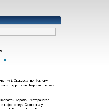
»
ло
акрытие ). Экскурсия по Нижнему
рсия по территории Петропавловской
-крепость "Корела". Лютеранская
д в кафе города. Остановка у