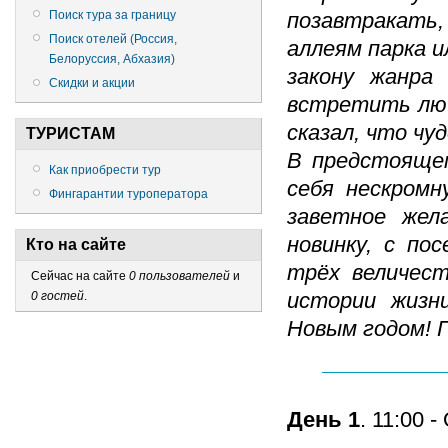
Поиск тура за границу
позавтракать, 
Поиск отелей (Россия,
аллеям парка и
Белоруссия, Абхазия)
закону жанра
Скидки и акции
встретить любо
сказал, что чу
ТУРИСТАМ
В предстоящем
Как приобрести тур
себя нескромн
Фингарантии туроператора
заветное жел
новинку, с по
Кто на сайте
трёх величест
Сейчас на сайте
0 пользователей
и
истории жизн
0 гостей
.
Новым годом! 
День 1
. 11:00 
_____________