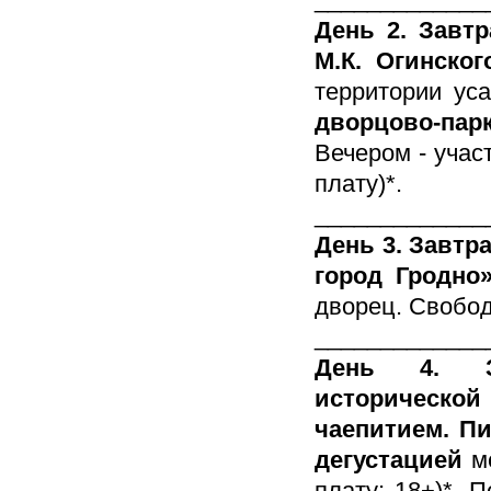
День 2. Завтр
М.К. Огинско
территории ус
дворцово-пар
Вечером - учас
плату)*.
_____________
День 3. Завтр
город Гродно
дворец. Свобод
_____________
День 4. За
историческо
чаепитием. Пи
дегустацией
ме
плату; 18+)*. 