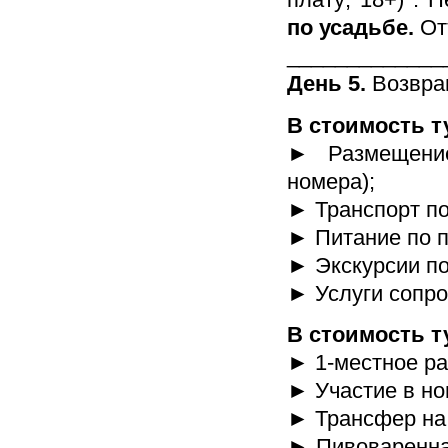
по усадьбе.
От
_____________
День 5.
Возвра
В стоимость т
► Размещение
номера);
► Транспорт по
► Питание по 
► Экскурсии по
► Услуги сопр
В стоимость т
► 1-местное ра
► Участие в нов
► Трансфер на н
► Пивоваренная