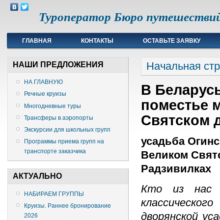
Туроператор Бюро путешестви
ГЛАВНАЯ
КОНТАКТЫ
ОСТАВЬТЕ ЗАЯВКУ
счетчик метрики
Начальная ст
НАШИ ПРЕДЛОЖЕНИЯ
НА ГЛАВНУЮ
В Беларусь
Речные круизы
поместье м
Многодневные туры
Святском 
Трансферы в аэропорты
Экскурсии для школьных групп
усадьба Огинс
Программы приема групп на
транспорте заказчика
Великом Святс
Радзивилках
АКТУАЛЬНО
Кто из нас 
НАБИРАЕМ ГРУППЫ
классическог
Круизы. Раннее бронирование
дворянской ус
2026